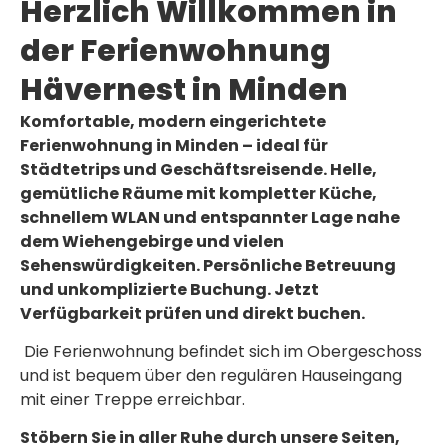
Herzlich Willkommen in
Häverstädt
Häverstädt
Häverstädt
Hävernest
Hävernest
Hävernest
der Ferienwohnung
Umgebung
Umgebung
Umgebung
Hävernest in Minden
Komfortable, modern eingerichtete
Ferienwohnung in Minden – ideal für
Städtetrips und Geschäftsreisende. Helle,
gemütliche Räume mit kompletter Küche,
schnellem WLAN und entspannter Lage nahe
dem Wiehengebirge und vielen
Sehenswürdigkeiten. Persönliche Betreuung
und unkomplizierte Buchung. Jetzt
Verfügbarkeit prüfen und direkt buchen.
Die Ferienwohnung befindet sich im Obergeschoss
und ist bequem über den regulären Hauseingang
mit einer Treppe erreichbar.
Stöbern Sie in aller Ruhe durch unsere Seiten,