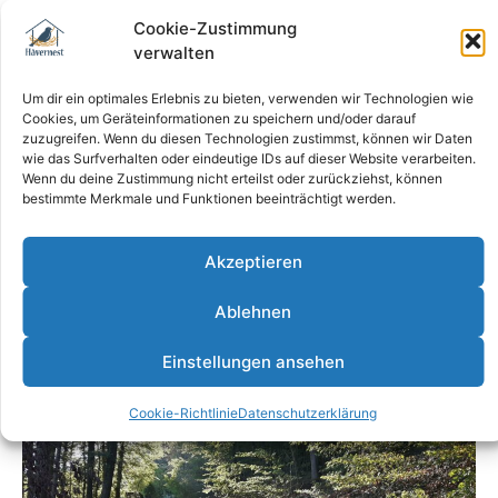
auf ihre Kosten, auch viele andere Freizeitsportler
Cookie-Zustimmung
nutzen die gut ausgebaute Strecke zum Joggen,
verwalten
Nordic-Walking und Inline-Skaten.
Um dir ein optimales Erlebnis zu bieten, verwenden wir Technologien wie
Sie wandern gerne oder gehen gerne in der Natur
Cookies, um Geräteinformationen zu speichern und/oder darauf
zuzugreifen. Wenn du diesen Technologien zustimmst, können wir Daten
spazieren? Unsere Ferienwohnung liegt direkt am
wie das Surfverhalten oder eindeutige IDs auf dieser Website verarbeiten.
Wald! Zahlreiche gut ausgebaute Wege führen Sie
Wenn du deine Zustimmung nicht erteilst oder zurückziehst, können
durch das schöne Wiehengebirge. Zu Fuß ist es
bestimmte Merkmale und Funktionen beeinträchtigt werden.
nicht weit zum Kaiser-Wilhelm-Denkmal, der
Wittekindsburg oder zum Waldrestaurant „Zum
Akzeptieren
wilden Schmied“, das über die Region hinaus
bekannt ist. Im Ort, kaum mehr als 5 min zu Fuß,
Ablehnen
liegt außerdem das Restaurant Wittekindstal.
Einstellungen ansehen
Cookie-Richtlinie
Datenschutzerklärung