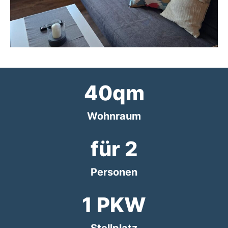
40
qm
Wohnraum
für 
2
Personen
1
 PKW
Stellplatz